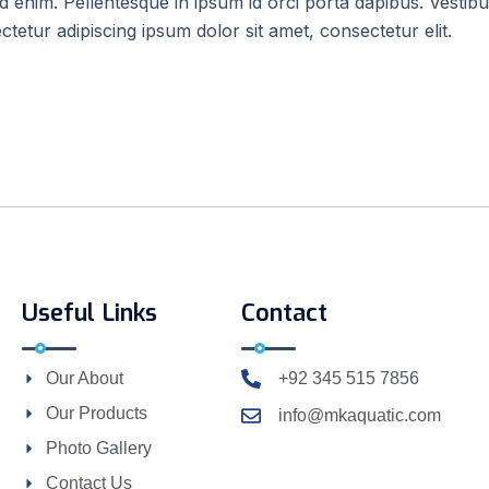
m id enim. Pellentesque in ipsum id orci porta dapibus. Ves
tetur adipiscing ipsum dolor sit amet, consectetur elit.
Useful Links
Contact
Our About
+92 345 515 7856
Our Products
info@mkaquatic.com
Photo Gallery
Contact Us