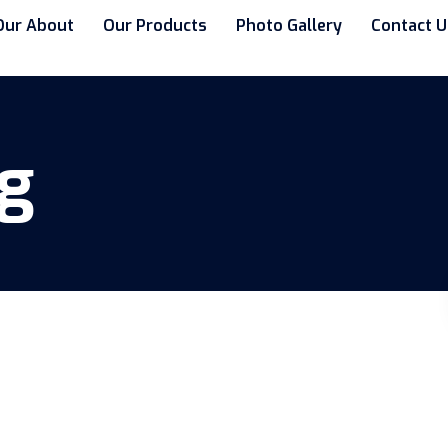
Our About
Our Products
Photo Gallery
Contact U
ng