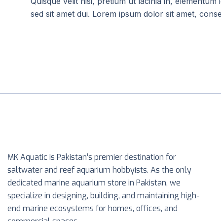
Quisque velit nisi, pretium ut lacinia in, elementu
sed sit amet dui. Lorem ipsum dolor sit amet, consec
MK Aquatic is Pakistan’s premier destination for
saltwater and reef aquarium hobbyists. As the only
dedicated marine aquarium store in Pakistan, we
specialize in designing, building, and maintaining high-
end marine ecosystems for homes, offices, and