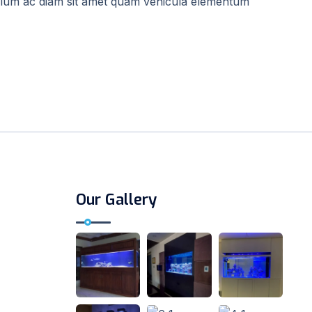
tibulum ac diam sit amet quam vehicula elementum
Our Gallery