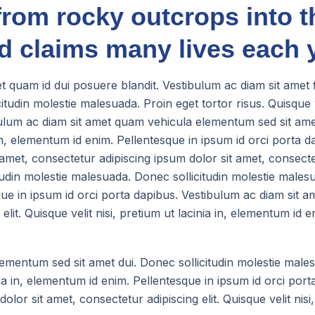
from rocky outcrops into th
 claims many lives each y
uet quam id dui posuere blandit. Vestibulum ac diam sit amet
tudin molestie malesuada. Proin eget tortor risus. Quisque ve
bulum ac diam sit amet quam vehicula elementum sed sit ame
nia in, elementum id enim. Pellentesque in ipsum id orci port
amet, consectetur adipiscing ipsum dolor sit amet, consecte
din molestie malesuada. Donec sollicitudin molestie malesuad
sque in ipsum id orci porta dapibus. Vestibulum ac diam sit 
it. Quisque velit nisi, pretium ut lacinia in, elementum id eni
ementum sed sit amet dui. Donec sollicitudin molestie males
cinia in, elementum id enim. Pellentesque in ipsum id orci po
or sit amet, consectetur adipiscing elit. Quisque velit nisi